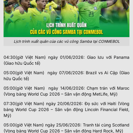
Lịch trình xuất quân của các vũ công Samba tại CONMEBOL
04:30(giờ Việt Nam) ngày 01/06/2026: Giao lưu với Panama
(Giao hữu Quốc tế)
05:00(giờ Việt Nam) ngày 07/06/2026: Brazil vs Ai Cập (Giao
hữu Quốc tế)
05:00(giờ Việt Nam) ngày 14/06/2026: Chạm trán với Maroc
(Vòng bảng World Cup 2026 – Sân vận động MetLife, Mỹ)
07:30(giờ Việt Nam) ngày 20/06/2026: Đọ sức với Haiti (Vòng
bảng World Cup 2026 – Sân vận động Lincoln Financial Field,
Mỹ)
05:00(giờ Việt Nam) ngày 25/06/2026: Tranh tài cùng Scotland
(Vòng bảng World Cup 2026 – Sân vận động Hard Rock, Mỹ)