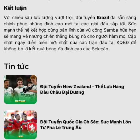
Kết luận
Với chiều sâu lực lượng vượt trội, đội tuyển
Brazil
đã sẵn sàng
chinh phục những đỉnh cao mới tại các giải đấu sắp tới. Sức
mạnh thế hệ kết hợp cùng bản lĩnh của vũ công Samba hứa hẹn
sẽ mang về những chiến thắng bùng nổ cho người hâm mộ. Cập
nhật ngay diễn biến mới nhất của các trận đấu tại KQBĐ để
không bỏ lỡ kết quả bóng đá đỉnh cao của Seleção.
Tin tức
Đội Tuyển New Zealand – Thế Lực Hàng
Đầu Châu Đại Dương
Đội Tuyển Quốc Gia Ch Séc: Sức Mạnh Lớn
Từ Pha Lê Trung Âu