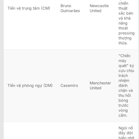
chiến
Bruno
Newcastle
Tiền vệ trung tâm (CM)
thuật
Guimarães
United
sắc bén
và khả
năng
thoát
pressing
thượng
thừa.
“Chiếc
máy
quét” kỳ
cựu chịu
trách
nhiệm
Manchester
Tiền vệ phòng ngự (DM)
Casemiro
đánh
United
chặn và
thu hồi
bóng
trước
vòng
cấm.
Ngòi nổ
đầy đột
biến nhờ