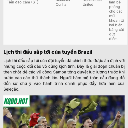
Tiền đạo cắm (ST)
làm bệ
Cunha
United
phóng
cho các
mũi
khoan từ
hai biên
băng cắt
dứt
điểm.
Lịch thi đấu sắp tới của tuyển Brazil
Lịch thi đấu sắp tới của đội tuyển đã chính thức được ấn định với
những cuộc đối đầu vô cùng kịch tính. Đây là giai đoạn chuẩn bị
then chốt để các vũ công Samba tổng duyệt lực lượng trước khi
bước vào các thử thách lớn. Người hâm mộ toàn cầu đang đổ
dồn sự chú ý vào hành trình chinh phục đầy hứa hẹn của
Seleção.