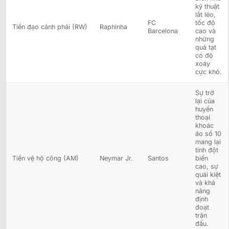
kỹ thuật
lắt léo,
FC
tốc độ
Tiền đạo cánh phải (RW)
Raphinha
Barcelona
cao và
những
quả tạt
có độ
xoáy
cực khó.
Sự trở
lại của
huyền
thoại
khoác
áo số 10
mang lại
tính đột
Tiền vệ hộ công (AM)
Neymar Jr.
Santos
biến
cao, sự
quái kiệt
và khả
năng
định
đoạt
trận
đấu.