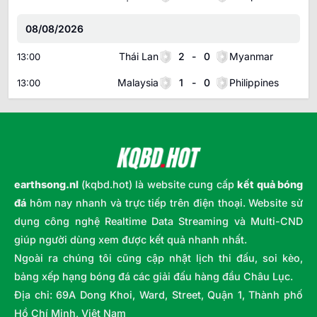
08/08/2026
Thái Lan
2
-
0
Myanmar
13:00
Malaysia
1
-
0
Philippines
13:00
earthsong.nl
(kqbd.hot) là website cung cấp
kết quả bóng
đá
hôm nay nhanh và trực tiếp trên điện thoại. Website sử
dụng công nghệ Realtime Data Streaming và Multi-CND
giúp người dùng xem được kết quả nhanh nhất.
Ngoài ra chúng tôi cũng cập nhật lịch thi đấu, soi kèo,
bảng xếp hạng bóng đá các giải đấu hàng đầu Châu Lục.
Địa chỉ: 69A Dong Khoi, Ward, Street, Quận 1, Thành phố
Hồ Chí Minh, Việt Nam