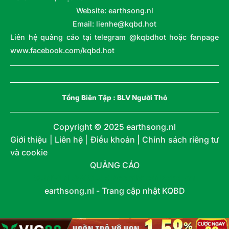
Website: earthsong.nl
Email:
lienhe@kqbd.hot
Liên hệ quảng cáo tại telegram @kqbdhot hoặc fanpage
www.facebook.com/kqbd.hot
Tổng Biên Tập :
BLV Người Thỏ
Copyright © 2025 earthsong.nl
Giới thiệu | Liên hệ | Điều khoản | Chính sách riêng tư
và cookie
QUẢNG CÁO
SUNWIN
789CLUB
Kèo nhà cái
Kqbd
7m
earthsong.nl - Trang cập nhật KQBD