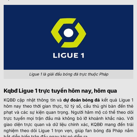
Ligue 1 là giải đấu bóng đá trực thuộc Pháp
Kqbđ Ligue 1 trực tuyến hôm nay, hôm qua
KQBĐ cập nhật thông tin và
dự đoán bóng đá
kết quả Ligue 1
hôm nay theo thời gian thực, từ tỷ số, cầu thủ ghi bàn đến thẻ
phạt và các sự kiện quan trọng. Người hâm mộ có thể theo dõi
trực tuyến mọi trận đấu mà không bỏ lỡ khoảnh khắc nào. Với
giao diện trực quan và dữ liệu chính xác, KQBĐ mang đến trải
nghiệm theo dõi Ligue 1 trọn vẹn, giúp fan bóng đá Pháp nắm
bắt diễn biến trận đấu ngay khi nó diễn ra.