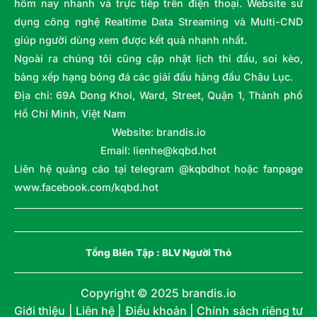
hôm nay nhanh và trực tiếp trên điện thoại. Website sử
dụng công nghệ Realtime Data Streaming và Multi-CND
giúp người dùng xem được kết quả nhanh nhất.
Ngoài ra chúng tôi cũng cập nhật lịch thi đấu, soi kèo,
bảng xếp hạng bóng đá các giải đấu hàng đầu Châu Lục.
Địa chỉ: 69A Dong Khoi, Ward, Street, Quận 1, Thành phố
Hồ Chí Minh, Việt Nam
Website: brandis.io
Email:
lienhe@kqbd.hot
Liên hệ quảng cáo tại telegram @kqbdhot hoặc fanpage
www.facebook.com/kqbd.hot
Tổng Biên Tập :
BLV Người Thỏ
Copyright © 2025 brandis.io
Giới thiệu | Liên hệ | Điều khoản | Chính sách riêng tư