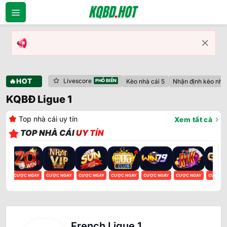
Bỏ
qua
nội
dung
🔥HOT
Livescore
Kèo nhà cái 5
Nhận định kèo nhà 
KQBĐ Ligue 1
Top nhà cái uy tín
Xem tất cả
TOP NHÀ CÁI
UY TÍN
GAY
CƯỢC NGAY
CƯỢC NGAY
CƯỢC NGAY
CƯỢC NGAY
CƯỢC NGAY
CƯỢC NGAY
CƯỢC N
French Ligue 1