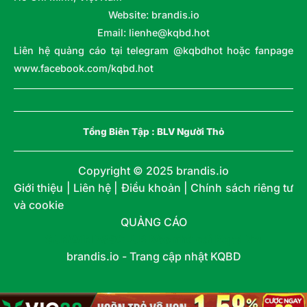
Website: brandis.io
Email:
lienhe@kqbd.hot
Liên hệ quảng cáo tại telegram @kqbdhot hoặc fanpage
www.facebook.com/kqbd.hot
Tổng Biên Tập :
BLV Người Thỏ
Copyright © 2025 brandis.io
Giới thiệu | Liên hệ | Điều khoản | Chính sách riêng tư
và cookie
QUẢNG CÁO
SUNWIN
789CLUB
Kèo nhà cái
Kqbd
7m
brandis.io - Trang cập nhật KQBD