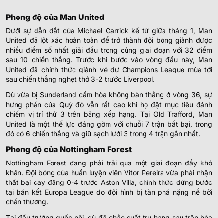
Phong độ của Man United
Dưới sự dẫn dắt của Michael Carrick kể từ giữa tháng 1, Man
United đã lột xác hoàn toàn để trở thành đội bóng giành được
nhiều điểm số nhất giải đấu trong cùng giai đoạn với 32 điểm
sau 10 chiến thắng. Trước khi bước vào vòng đấu này, Man
United đã chính thức giành vé dự Champions League mùa tới
sau chiến thắng nghẹt thở 3-2 trước Liverpool.
Dù vừa bị Sunderland cầm hòa không bàn thắng ở vòng 36, sự
hưng phấn của Quỷ đỏ vẫn rất cao khi họ đặt mục tiêu đánh
chiếm vị trí thứ 3 trên bảng xếp hạng. Tại Old Trafford, Man
United là một thế lực đáng gờm với chuỗi 7 trận bất bại, trong
đó có 6 chiến thắng và giữ sạch lưới 3 trong 4 trận gần nhất.
Phong độ của Nottingham Forest
Nottingham Forest đang phải trải qua một giai đoạn đầy khó
khăn. Đội bóng của huấn luyện viên Vitor Pereira vừa phải nhận
thất bại cay đắng 0-4 trước Aston Villa, chính thức dừng bước
tại bán kết Europa League do đội hình bị tàn phá nặng nề bởi
chấn thương.
Tại đấu trường quốc nội, dù đã chắc suất trụ hạng sau trận hòa