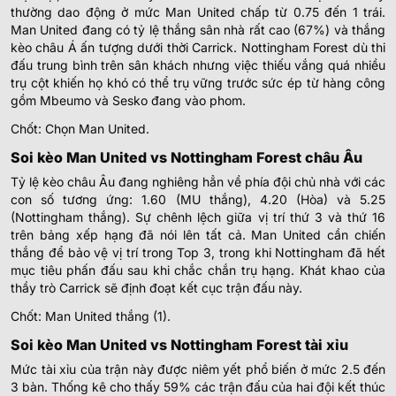
thường dao động ở mức Man United chấp từ 0.75 đến 1 trái.
Man United đang có tỷ lệ thắng sân nhà rất cao (67%) và thắng
kèo châu Á ấn tượng dưới thời Carrick. Nottingham Forest dù thi
đấu trung bình trên sân khách nhưng việc thiếu vắng quá nhiều
trụ cột khiến họ khó có thể trụ vững trước sức ép từ hàng công
gồm Mbeumo và Sesko đang vào phom.
Chốt: Chọn Man United.
Soi kèo Man United vs Nottingham Forest châu Âu
Tỷ lệ kèo châu Âu đang nghiêng hẳn về phía đội chủ nhà với các
con số tương ứng: 1.60 (MU thắng), 4.20 (Hòa) và 5.25
(Nottingham thắng). Sự chênh lệch giữa vị trí thứ 3 và thứ 16
trên bảng xếp hạng đã nói lên tất cả. Man United cần chiến
thắng để bảo vệ vị trí trong Top 3, trong khi Nottingham đã hết
mục tiêu phấn đấu sau khi chắc chắn trụ hạng. Khát khao của
thầy trò Carrick sẽ định đoạt kết cục trận đấu này.
Chốt: Man United thắng (1).
Soi kèo Man United vs Nottingham Forest tài xỉu
Mức tài xỉu của trận này được niêm yết phổ biến ở mức 2.5 đến
3 bàn. Thống kê cho thấy 59% các trận đấu của hai đội kết thúc