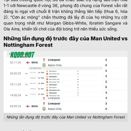
1-1 với Newcastle ở vòng 36, phong độ chung của Forest vẫn rất
đáng lo ngại với chuỗi 8 trận không thắng liên tiếp (thua 6, hòa
2). “Cơn ác mộng” chấn thương đã lấy đi của họ những trụ cột
quan trọng nhất như Morgan Gibbs-White, Ibrahim Sangare và
Ola Aina, khiến lối chơi của đội bóng trở nên thiếu sức sống.
Những lần đụng độ trước đây của Man United vs
Nottingham Forest
Những lần đụng độ trước đây của Man United vs Nottingham Forest