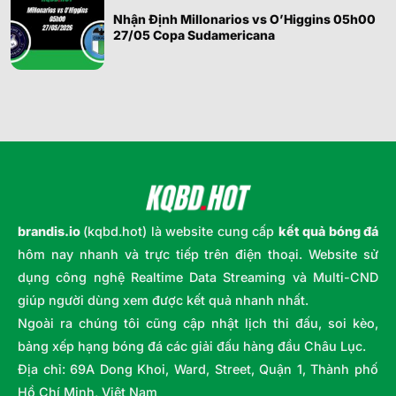
Nhận Định Millonarios vs O’Higgins 05h00
27/05 Copa Sudamericana
brandis.io
(kqbd.hot) là website cung cấp
kết quả bóng đá
hôm nay nhanh và trực tiếp trên điện thoại. Website sử
dụng công nghệ Realtime Data Streaming và Multi-CND
giúp người dùng xem được kết quả nhanh nhất.
Ngoài ra chúng tôi cũng cập nhật lịch thi đấu, soi kèo,
bảng xếp hạng bóng đá các giải đấu hàng đầu Châu Lục.
Địa chỉ: 69A Dong Khoi, Ward, Street, Quận 1, Thành phố
Hồ Chí Minh, Việt Nam