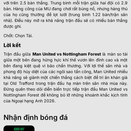
với trên 2.5 bàn thắng. Trung bình mỗi trận giữa hai đội có 2.9
bàn. Hàng công của MU đang chơi rất bùng nổ, nhưng hàng thủ
của họ cũng thường để lọt lưới (trung bình 1.22 bàn/trận sân
nhà). Điều này mở ra khả năng trận đấu sẽ có nhiều bàn thắng
được ghi.
Chốt: Chọn Tài.
Lời kết
Trận đấu giữa
Man United vs Nottingham Forest
là màn so tài
giữa một bên đang hừng hực khí thế vươn lên đỉnh cao và một
bên đang kiệt quệ vì bão chấn thương. Với lợi thế sân nhà và
phong độ hủy diệt của các ngôi sao tấn công, Man United nhiều
khả năng sẽ giành một chiến thắng cách biệt để tri ân khán giả
tại Old Trafford trong trận đấu hạ màn trên sân nhà mùa này.
Đừng quên theo dõi diễn biến trực tiếp trận đấu Man United vs
Nottingham Forest để không bỏ lỡ những khoảnh khắc kịch tính
của Ngoại hạng Anh 2026.
Nhận định bóng đá