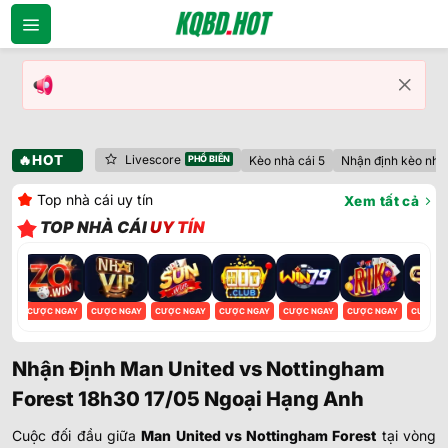
Bỏ
qua
nội
dung
🔥HOT
Livescore
Kèo nhà cái 5
Nhận định kèo nhà 
Top nhà cái uy tín
Xem tất cả
TOP NHÀ CÁI
UY TÍN
GAY
CƯỢC NGAY
CƯỢC NGAY
CƯỢC NGAY
CƯỢC NGAY
CƯỢC NGAY
CƯỢC NGAY
CƯỢC N
Nhận Định Man United vs Nottingham
Forest 18h30 17/05 Ngoại Hạng Anh
Cuộc đối đầu giữa
Man United vs Nottingham Forest
tại vòng