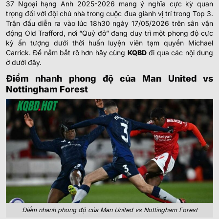
37 Ngoại hạng Anh 2025-2026 mang ý nghĩa cực kỳ quan
trọng đối với đội chủ nhà trong cuộc đua giành vị trí trong Top 3.
Trận đấu diễn ra vào lúc 18h30 ngày 17/05/2026 trên sân vận
động Old Trafford, nơi “Quỷ đỏ” đang duy trì một phong độ cực
kỳ ấn tượng dưới thời huấn luyện viên tạm quyền Michael
Carrick. Để nắm bắt rõ hơn hãy cùng
KQBD
đi qua các nội dung
ở dưới đây.
Điểm nhanh phong độ của Man United vs
Nottingham Forest
Điểm nhanh phong độ của Man United vs Nottingham Forest