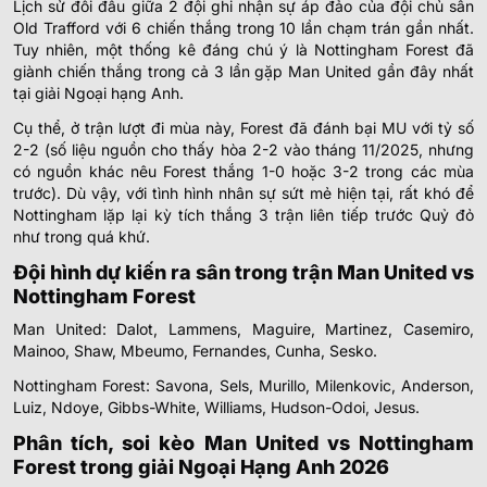
Lịch sử đối đầu giữa 2 đội ghi nhận sự áp đảo của đội chủ sân
Old Trafford với 6 chiến thắng trong 10 lần chạm trán gần nhất.
Tuy nhiên, một thống kê đáng chú ý là Nottingham Forest đã
giành chiến thắng trong cả 3 lần gặp Man United gần đây nhất
tại giải Ngoại hạng Anh.
Cụ thể, ở trận lượt đi mùa này, Forest đã đánh bại MU với tỷ số
2-2 (số liệu nguồn cho thấy hòa 2-2 vào tháng 11/2025, nhưng
có nguồn khác nêu Forest thắng 1-0 hoặc 3-2 trong các mùa
trước). Dù vậy, với tình hình nhân sự sứt mẻ hiện tại, rất khó để
Nottingham lặp lại kỳ tích thắng 3 trận liên tiếp trước Quỷ đỏ
như trong quá khứ.
Đội hình dự kiến ra sân trong trận Man United vs
Nottingham Forest
Man United: Dalot, Lammens, Maguire, Martinez, Casemiro,
Mainoo, Shaw, Mbeumo, Fernandes, Cunha, Sesko.
Nottingham Forest: Savona, Sels, Murillo, Milenkovic, Anderson,
Luiz, Ndoye, Gibbs-White, Williams, Hudson-Odoi, Jesus.
Phân tích, soi kèo Man United vs Nottingham
Forest trong giải Ngoại Hạng Anh 2026