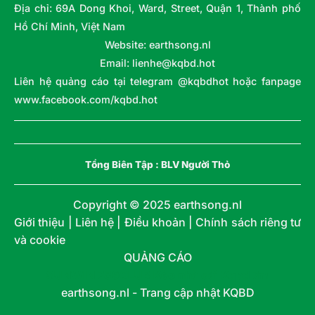
Địa chỉ: 69A Dong Khoi, Ward, Street, Quận 1, Thành phố
Hồ Chí Minh, Việt Nam
Website: earthsong.nl
Email:
lienhe@kqbd.hot
Liên hệ quảng cáo tại telegram @kqbdhot hoặc fanpage
www.facebook.com/kqbd.hot
Tổng Biên Tập :
BLV Người Thỏ
Copyright © 2025 earthsong.nl
Giới thiệu | Liên hệ | Điều khoản | Chính sách riêng tư
và cookie
QUẢNG CÁO
SUNWIN
789CLUB
Kèo nhà cái
Kqbd
7m
earthsong.nl - Trang cập nhật KQBD