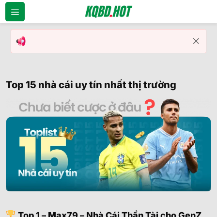
Bỏ
qua
nội
dung
Top 15 nhà cái uy tín nhất thị trường
Top 1 – Max79 – Nhà Cái Thần Tài cho GenZ