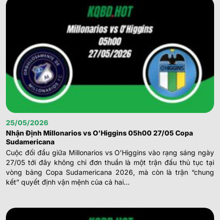
25/05/2026
Nhận Định Millonarios vs O’Higgins 05h00 27/05 Copa
Sudamericana
Cuộc đối đầu giữa Millonarios vs O’Higgins vào rạng sáng ngày
27/05 tới đây không chỉ đơn thuần là một trận đấu thủ tục tại
vòng bảng Copa Sudamericana 2026, mà còn là trận “chung
kết” quyết định vận mệnh của cả hai...