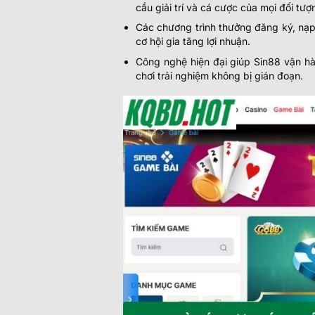
cầu giải trí và cá cược của mọi đối tượ
Các chương trình thưởng đăng ký, nạp 
cơ hội gia tăng lợi nhuận.
Công nghệ hiện đại giúp Sin88 vận hà
chơi trải nghiệm không bị gián đoạn.