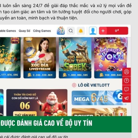
 luôn sẵn sàng 24/7 để giải đáp thắc mắc và xử lý mọi vấn đề
m tạo cảm giác an tâm và tin tưởng tuyệt đối cho người chơi, góp
uyến an toàn, minh bạch và thuận tiện.
hà cái được đánh giá cao về độ uy tín