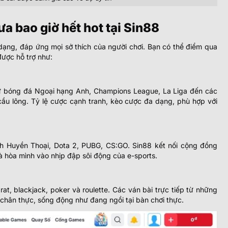
 bao giờ hết hot tại Sin88
 dạng, đáp ứng mọi sở thích của người chơi. Bạn có thể điểm qua
được hỗ trợ như:
từ bóng đá Ngoại hạng Anh, Champions League, La Liga đến các
ầu lông. Tỷ lệ cược cạnh tranh, kèo cược đa dạng, phù hợp với
nh Huyền Thoại, Dota 2, PUBG, CS:GO. Sin88 kết nối cộng đồng
à hòa mình vào nhịp đập sôi động của e-sports.
at, blackjack, poker và roulette. Các ván bài trực tiếp từ những
hân thực, sống động như đang ngồi tại bàn chơi thực.