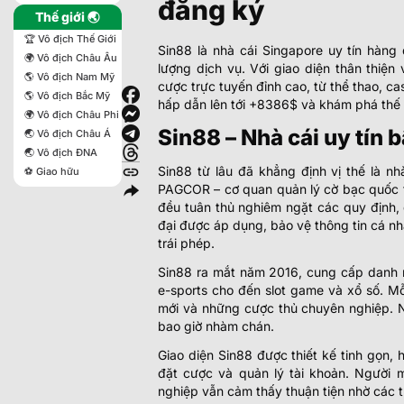
đăng ký
Thế giới 🌏
🏆 Vô địch Thế Giới
Sin88 là nhà cái Singapore uy tín hàn
🌍️ Vô địch Châu Âu
lượng dịch vụ. Với giao diện thân thiệ
🌎️️ Vô địch Nam Mỹ
cược trực tuyến đỉnh cao, từ thể thao, c
🌎️ Vô địch Bắc Mỹ
hấp dẫn lên tới +8386$ và khám phá thế giớ
🌍️️ Vô địch Châu Phi
Sin88 – Nhà cái uy tín 
🌏️️ Vô địch Châu Á
🌏️️ Vô địch ĐNA
Sin88 từ lâu đã khẳng định vị thế là n
⚽️️️ Giao hữu
PAGCOR – cơ quan quản lý cờ bạc quốc tế
đều tuân thủ nghiêm ngặt các quy định
đại được áp dụng, bảo vệ thông tin cá nh
trái phép.
Sin88 ra mắt năm 2016, cung cấp danh mụ
e-sports cho đến slot game và xổ số. Mỗ
mới và những cược thủ chuyên nghiệp. N
bao giờ nhàm chán.
Giao diện Sin88 được thiết kế tinh gọn, 
đặt cược và quản lý tài khoản. Người 
nghiệp vẫn cảm thấy thuận tiện nhờ các tí