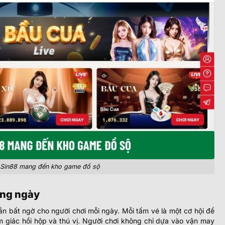
 Sin88 mang đến kho game đồ sộ
ừng ngày
ắn bất ngờ cho người chơi mỗi ngày. Mỗi tấm vé là một cơ hội để
m giác hồi hộp và thú vị. Người chơi không chỉ dựa vào vận may