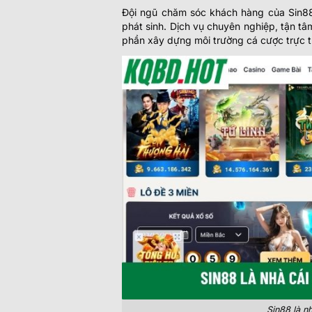
Đội ngũ chăm sóc khách hàng của Sin88
phát sinh. Dịch vụ chuyên nghiệp, tận tâ
phần xây dựng môi trường cá cược trực t
Sin88 là n