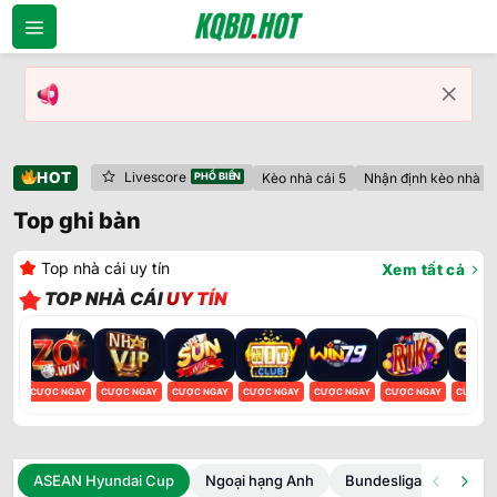
Bỏ
qua
nội
dung
HOT
Livescore
Kèo nhà cái 5
Nhận định kèo nhà cá
Top ghi bàn
Top nhà cái uy tín
Xem tất cả
TOP NHÀ CÁI
UY TÍN
GAY
CƯỢC NGAY
CƯỢC NGAY
CƯỢC NGAY
CƯỢC NGAY
CƯỢC NGAY
CƯỢC NGAY
CƯỢC N
ASEAN Hyundai Cup
Ngoại hạng Anh
Bundesliga
La Lig