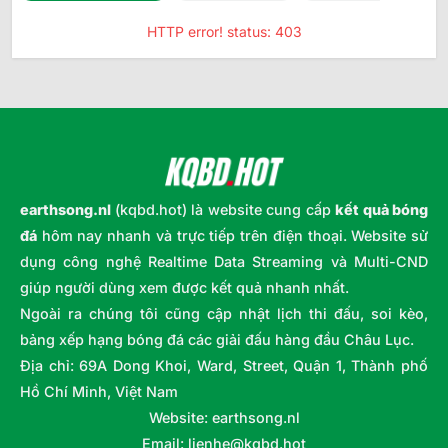
HTTP error! status: 403
earthsong.nl
(kqbd.hot) là website cung cấp
kết quả bóng
đá
hôm nay nhanh và trực tiếp trên điện thoại. Website sử
dụng công nghệ Realtime Data Streaming và Multi-CND
giúp người dùng xem được kết quả nhanh nhất.
Ngoài ra chúng tôi cũng cập nhật lịch thi đấu, soi kèo,
bảng xếp hạng bóng đá các giải đấu hàng đầu Châu Lục.
Địa chỉ: 69A Dong Khoi, Ward, Street, Quận 1, Thành phố
Hồ Chí Minh, Việt Nam
Website: earthsong.nl
Email:
lienhe@kqbd.hot