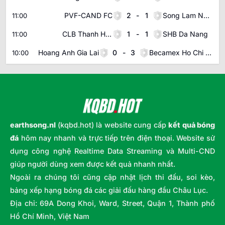
PVF-CAND FC
2
-
1
Song Lam Nghe An
11:00
CLB Thanh Hoa
1
-
1
SHB Da Nang
11:00
Hoang Anh Gia Lai
0
-
3
Becamex Ho Chi Minh City
10:00
earthsong.nl
(kqbd.hot) là website cung cấp
kết quả bóng
đá
hôm nay nhanh và trực tiếp trên điện thoại. Website sử
dụng công nghệ Realtime Data Streaming và Multi-CND
giúp người dùng xem được kết quả nhanh nhất.
Ngoài ra chúng tôi cũng cập nhật lịch thi đấu, soi kèo,
bảng xếp hạng bóng đá các giải đấu hàng đầu Châu Lục.
Địa chỉ: 69A Dong Khoi, Ward, Street, Quận 1, Thành phố
Hồ Chí Minh, Việt Nam