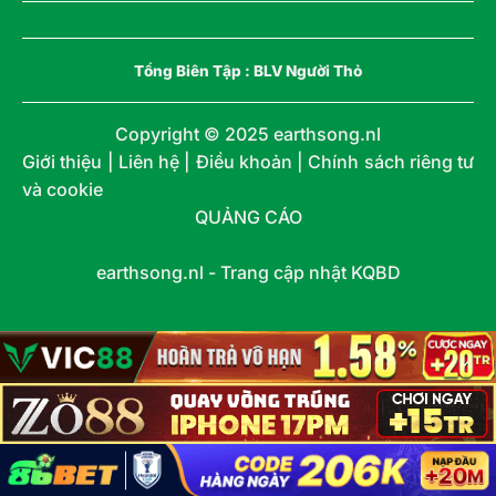
Tổng Biên Tập :
BLV Người Thỏ
Copyright © 2025 earthsong.nl
Giới thiệu | Liên hệ | Điều khoản | Chính sách riêng tư
và cookie
QUẢNG CÁO
SUNWIN
789CLUB
Kèo nhà cái
Kqbd
7m
earthsong.nl - Trang cập nhật KQBD