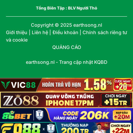
Tổng Biên Tập :
BLV Người Thỏ
Copyright © 2025 earthsong.nl
Giới thiệu | Liên hệ | Điều khoản | Chính sách riêng tư
và cookie
QUẢNG CÁO
SUNWIN
789CLUB
Kèo nhà cái
Kqbd
7m
earthsong.nl - Trang cập nhật KQBD