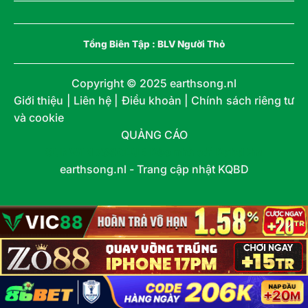
Tổng Biên Tập :
BLV Người Thỏ
Copyright © 2025 earthsong.nl
Giới thiệu | Liên hệ | Điều khoản | Chính sách riêng tư
và cookie
QUẢNG CÁO
SUNWIN
789CLUB
Kèo nhà cái
Kqbd
7m
earthsong.nl - Trang cập nhật KQBD