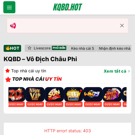
Bỏ
qua
nội
dung
HOT
Livescore
Kèo nhà cái 5
Nhận định kèo nhà cá
KQBD – Vô Địch Châu Phi
Top nhà cái uy tín
Xem tất cả
TOP NHÀ CÁI
UY TÍN
GAY
CƯỢC NGAY
CƯỢC NGAY
CƯỢC NGAY
CƯỢC NGAY
CƯỢC NGAY
CƯỢC NGAY
CƯỢC N
HTTP error! status: 403