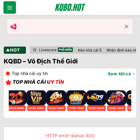
Bỏ
qua
nội
dung
🔥HOT
Livescore
Kèo nhà cái 5
Nhận định kèo nhà 
KQBD – Vô Địch Thế Giới
Top nhà cái uy tín
Xem tất cả
TOP NHÀ CÁI
UY TÍN
GAY
CƯỢC NGAY
CƯỢC NGAY
CƯỢC NGAY
CƯỢC NGAY
CƯỢC NGAY
CƯỢC NGAY
CƯỢC N
HTTP error! status: 403